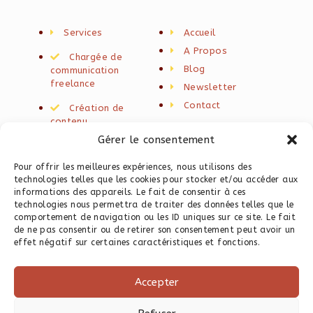
Services
Accueil
A Propos
Chargée de
Blog
communication
freelance
Newsletter
Contact
Création de
contenu
Gérer le consentement
Rédaction web
seo
Pour offrir les meilleures expériences, nous utilisons des
technologies telles que les cookies pour stocker et/ou accéder aux
Programme
informations des appareils. Le fait de consentir à ces
Instagram
technologies nous permettra de traiter des données telles que le
comportement de navigation ou les ID uniques sur ce site. Le fait
Programme Site
de ne pas consentir ou de retirer son consentement peut avoir un
Web Express
effet négatif sur certaines caractéristiques et fonctions.
Templates Canva
Accepter
Ressources
gratuites