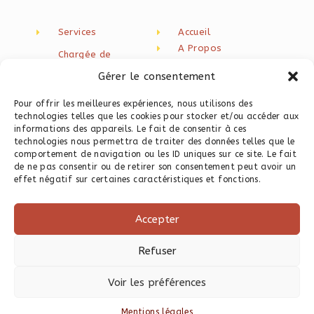
Services
Accueil
A Propos
Chargée de
Blog
communication
Gérer le consentement
freelance
Newsletter
Contact
Création de contenu
Pour offrir les meilleures expériences, nous utilisons des
technologies telles que les cookies pour stocker et/ou accéder aux
Rédaction web seo
informations des appareils. Le fait de consentir à ces
technologies nous permettra de traiter des données telles que le
Programme
comportement de navigation ou les ID uniques sur ce site. Le fait
Instagram
de ne pas consentir ou de retirer son consentement peut avoir un
Programme Site Web
effet négatif sur certaines caractéristiques et fonctions.
Express
Templates Canva
Accepter
Ressources
gratuites
Refuser
Voir les préférences
Mentions légales