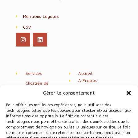
Mentions Légales
CGV
Services
Accueil
A Propos
Chargée de
Blog
communication
Gérer le consentement
freelance
Newsletter
Contact
Création de contenu
Pour offrir les meilleures expériences, nous utilisons des
technologies telles que les cookies pour stocker et/ou accéder aux
Rédaction web seo
informations des appareils. Le fait de consentir à ces
technologies nous permettra de traiter des données telles que le
Programme
comportement de navigation ou les ID uniques sur ce site. Le fait
Instagram
de ne pas consentir ou de retirer son consentement peut avoir un
Programme Site Web