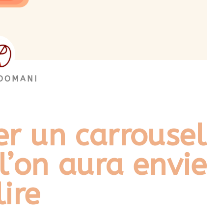
 DOMANI
er un carrousel
l’on aura envie
lire