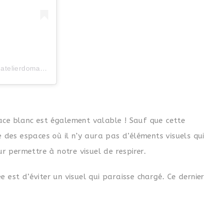
Une publication partagée par Yvanne ☀️ Content Manager (@atelierdomani)
ace blanc est également valable ! Sauf que cette
e des espaces où il n’y aura pas d’éléments visuels qui
ur permettre à notre visuel de respirer.
 est d’éviter un visuel qui paraisse chargé. Ce dernier