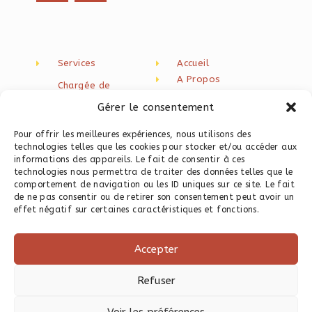
Services
Accueil
A Propos
Chargée de
Blog
communication
Gérer le consentement
freelance
Newsletter
Contact
Création de contenu
Pour offrir les meilleures expériences, nous utilisons des
technologies telles que les cookies pour stocker et/ou accéder aux
Rédaction web seo
informations des appareils. Le fait de consentir à ces
technologies nous permettra de traiter des données telles que le
Programme
comportement de navigation ou les ID uniques sur ce site. Le fait
Instagram
de ne pas consentir ou de retirer son consentement peut avoir un
Programme Site Web
effet négatif sur certaines caractéristiques et fonctions.
Express
Templates Canva
Accepter
Ressources
gratuites
Refuser
Voir les préférences